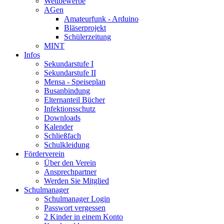
Wettbewerbe
AGen
Amateurfunk - Arduino
Bläserprojekt
Schülerzeitung
MINT
Infos
Sekundarstufe I
Sekundarstufe II
Mensa - Speiseplan
Busanbindung
Elternanteil Bücher
Infektionsschutz
Downloads
Kalender
Schließfach
Schulkleidung
Förderverein
Über den Verein
Ansprechpartner
Werden Sie Mitglied
Schulmanager
Schulmanager Login
Passwort vergessen
2 Kinder in einem Konto