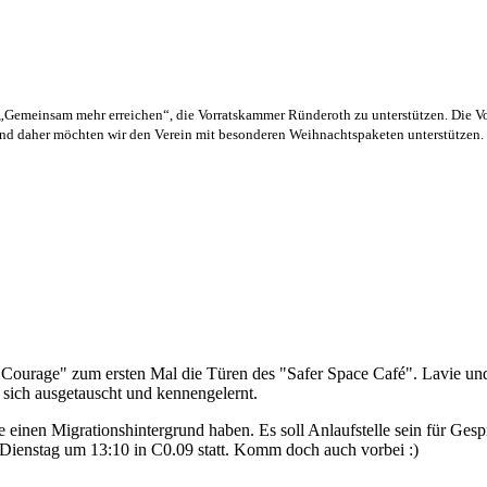
 „Gemeinsam mehr erreichen“, die Vorratskammer Ründeroth zu unterstützen. Die V
und daher möchten wir den Verein mit besonderen Weihnachtspaketen unterstützen.
Courage" zum ersten Mal die Türen des "Safer Space Café". Lavie un
sich ausgetauscht und kennengelernt.
ie einen Migrationshintergrund haben. Es soll Anlaufstelle sein für G
n Dienstag um 13:10 in C0.09 statt. Komm doch auch vorbei :)