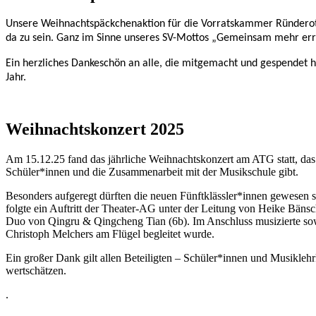
Unsere Weihnachtspäckchenaktion für die Vorratskammer Ründeroth w
da zu sein. Ganz im Sinne unseres SV-Mottos „Gemeinsam mehr erre
Ein herzliches Dankeschön an alle, die mitgemacht und gespendet 
Jahr.
Weihnachtskonzert 2025
Am 15.12.25 fand das jährliche Weihnachtskonzert am ATG statt, das 
Schüler*innen und die Zusammenarbeit mit der Musikschule gibt.
Besonders aufgeregt dürften die neuen Fünftklässler*innen gewesen s
folgte ein Auftritt der Theater-AG unter der Leitung von Heike Bäns
Duo von Qingru & Qingcheng Tian (6b). Im Anschluss musizierte sow
Christoph Melchers am Flügel begleitet wurde.
Ein großer Dank gilt allen Beteiligten – Schüler*innen und Musiklehr
wertschätzen.
.