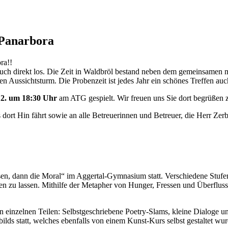
 Panarbora
ra!!
uch direkt los. Die Zeit in Waldbröl bestand neben dem gemeinsamen m
 Aussichtsturm. Die Probenzeit ist jedes Jahr ein schönes Treffen a
2. um 18:30 Uhr
am ATG gespielt. Wir freuen uns Sie dort begrüßen z
 dort Hin fährt sowie an alle Betreuerinnen und Betreuer, die Herr Zer
n, dann die Moral“ im Aggertal-Gymnasium statt. Verschiedene Stufen
zu lassen. Mithilfe der Metapher von Hunger, Fressen und Überfluss, 
n einzelnen Teilen: Selbstgeschriebene Poetry-Slams, kleine Dialoge un
ds statt, welches ebenfalls von einem Kunst-Kurs selbst gestaltet wur