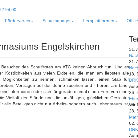
Förderverein
Schulmanager
Lernplattformen
Offic
Te
ymnasiums Engelskirchen
31. 
Nach
31. 
 Besucher des Schulfestes am ATG keinen Abbruch tun. Und es
Nach
r Köstlichkeiten aus vielen Erdteilen, die man am liebsten alle
18. 
r Möglichkeiten zu nennen, schminken lassen, einen Stab für
DRK
erproben, Vorträgen auf der Bühne zusehen und
-hören, am Eine-
Aufb
eins informieren oder sich für gerade einmal einen Euro von einer
26. 
e Vielfalt der Stände und die unzähligen, glücklichen Gesichter
Ehem
ür alle Beteiligten nicht nur Arbeits- sondern auch Lebensraum ist,
Wir 
28. 
Meth
02. 
DRK
Aufb