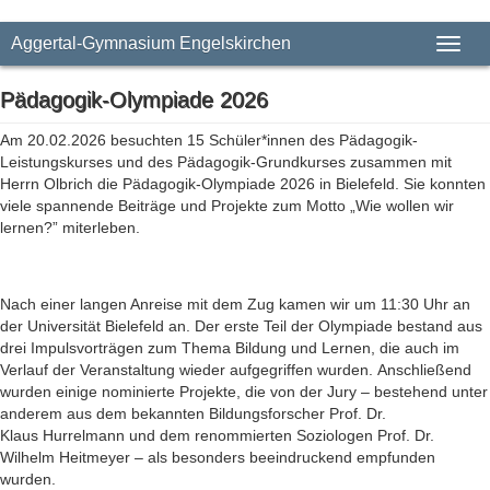
Aggertal-Gymnasium Engelskirchen
Toggl
naviga
Pädagogik-Olympiade 2026
Am 20.02.2026 besuchten 15 Schüler*innen des Pädagogik-
Leistungskurses und des Pädagogik-Grundkurses zusammen mit
Herrn Olbrich die Pädagogik-Olympiade 2026 in Bielefeld. Sie konnten
viele spannende Beiträge und Projekte zum Motto „Wie wollen wir
lernen?” miterleben.
Nach einer langen Anreise mit dem Zug kamen wir um 11:30 Uhr an
der Universität Bielefeld an. Der erste Teil der Olympiade bestand aus
drei Impulsvorträgen zum Thema Bildung und Lernen, die auch im
Verlauf der Veranstaltung wieder aufgegriffen wurden.
Anschließend
wurden einige nominierte Projekte, die von der Jury – bestehend unter
anderem aus dem bekannten Bildungsforscher Prof. Dr.
Klaus
Hurrelmann
und dem renommierten Soziologen Prof. Dr.
Wilhelm
Heitmeyer
– als besonders beeindruckend empfunden
wurden.