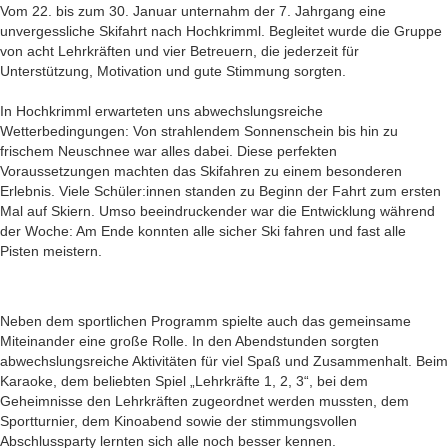
Vom 22. bis zum 30. Januar unternahm der 7. Jahrgang eine
unvergessliche Skifahrt nach Hochkrimml. Begleitet wurde die Gruppe
von acht Lehrkräften und vier Betreuern, die jederzeit für
Unterstützung, Motivation und gute Stimmung sorgten.
In Hochkrimml erwarteten uns abwechslungsreiche
Wetterbedingungen: Von strahlendem Sonnenschein bis hin zu
frischem Neuschnee war alles dabei. Diese perfekten
Voraussetzungen machten das Skifahren zu einem besonderen
Erlebnis. Viele Schüler:innen standen zu Beginn der Fahrt zum ersten
Mal auf Skiern. Umso beeindruckender war die Entwicklung während
der Woche: Am Ende konnten alle sicher Ski fahren und fast alle
Pisten meistern.
Neben dem sportlichen Programm spielte auch das gemeinsame
Miteinander eine große Rolle. In den Abendstunden sorgten
abwechslungsreiche Aktivitäten für viel Spaß und Zusammenhalt. Beim
Karaoke, dem beliebten Spiel „Lehrkräfte 1, 2, 3“, bei dem
Geheimnisse den Lehrkräften zugeordnet werden mussten, dem
Sportturnier, dem Kinoabend sowie der stimmungsvollen
Abschlussparty lernten sich alle noch besser kennen.