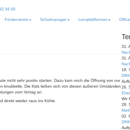
Förderverein
Schulmanager
Lernplattformen
Offic
Te
31. 
Nach
31. 
Nach
18. 
DRK
ute nicht sehr positiv starten. Dazu kam noch die Öffnung von nur
Aufb
isten knubbelte. Die Kids ließen sich von diesen äußeren Umständen
26. 
istungen vom Vortag an.
Ehem
Wir 
 direkt wieder raus ins Kühle.
28. 
Meth
02. 
DRK
Aufb