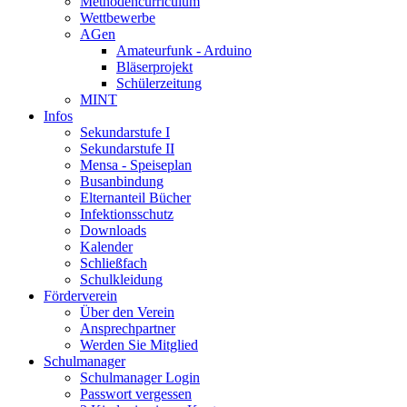
Methodencurriculum
Wettbewerbe
AGen
Amateurfunk - Arduino
Bläserprojekt
Schülerzeitung
MINT
Infos
Sekundarstufe I
Sekundarstufe II
Mensa - Speiseplan
Busanbindung
Elternanteil Bücher
Infektionsschutz
Downloads
Kalender
Schließfach
Schulkleidung
Förderverein
Über den Verein
Ansprechpartner
Werden Sie Mitglied
Schulmanager
Schulmanager Login
Passwort vergessen