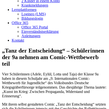
2 Kinder in einem Konto
Krankmeldungen
Lernplattformen
Logineo (LMS)
Bildungslogin
Office 365
Office 365 Portal
Einverständniserklärung
Anleitungen
Kontakt
„Tanz der Entscheidung“ – Schülerinnen
der 9a nehmen am Comic-Wettbewerb
teil
Vier Schülerinnen (Adele, Eylül, Lotta und Taja) der Klasse 9a
haben in diesem Schuljahr am „9. Internationalen Comic-
Wettbewerb für Jugendliche“ des Volksbundes Deutsche
Kriegsgräberfürsorge teilgenommen. Das diesjährige Thema lautete:
„Kunst im Krieg: Zwischen Propaganda, Widerstand und
Erinnerung“.
Mit ihrem selbst gestalteten Comic „Tanz der Entscheidung“ setzten
sich die Schülerinnen intensiv mit der Geschichte der Balletttänzerin