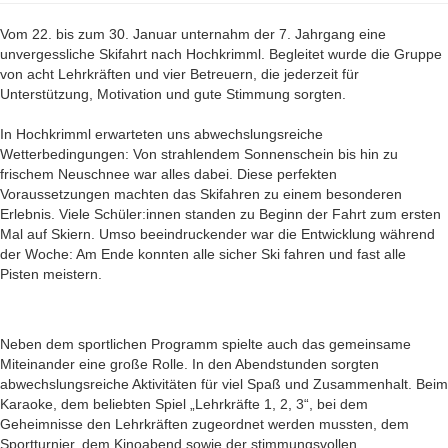
Vom 22. bis zum 30. Januar unternahm der 7. Jahrgang eine
unvergessliche Skifahrt nach Hochkrimml. Begleitet wurde die Gruppe
von acht Lehrkräften und vier Betreuern, die jederzeit für
Unterstützung, Motivation und gute Stimmung sorgten.
In Hochkrimml erwarteten uns abwechslungsreiche
Wetterbedingungen: Von strahlendem Sonnenschein bis hin zu
frischem Neuschnee war alles dabei. Diese perfekten
Voraussetzungen machten das Skifahren zu einem besonderen
Erlebnis. Viele Schüler:innen standen zu Beginn der Fahrt zum ersten
Mal auf Skiern. Umso beeindruckender war die Entwicklung während
der Woche: Am Ende konnten alle sicher Ski fahren und fast alle
Pisten meistern.
Neben dem sportlichen Programm spielte auch das gemeinsame
Miteinander eine große Rolle. In den Abendstunden sorgten
abwechslungsreiche Aktivitäten für viel Spaß und Zusammenhalt. Beim
Karaoke, dem beliebten Spiel „Lehrkräfte 1, 2, 3“, bei dem
Geheimnisse den Lehrkräften zugeordnet werden mussten, dem
Sportturnier, dem Kinoabend sowie der stimmungsvollen