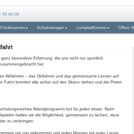
Förderverein
Schulmanager
Lernplattformen
Office 3
fahrt
 ganz besondere Erfahrung, die uns nicht nur sportlich
 zusammengebracht hat.
eren Abfahrten – das Skifahren und das gemeinsame Lernen auf
 Fahrt konnten alle sicher auf den Skiern stehen und die Pisten
bwechslungsreiches Abendprogramm bot für jeden etwas. Beim
pielen hatten wir die Möglichkeit, gemeinsam zu lachen, neue
nder zu verbringen.
gagement um uns gekümmert und jeden Morgen mit guter Laune