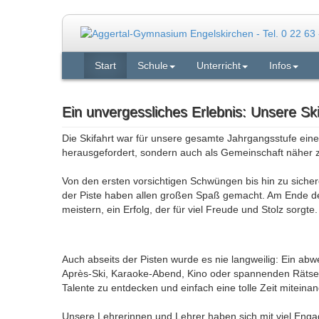
Start
Schule
Unterricht
Infos
Ein unvergessliches Erlebnis: Unsere Ski
Die Skifahrt war für unsere gesamte Jahrgangsstufe eine
herausgefordert, sondern auch als Gemeinschaft näher
Von den ersten vorsichtigen Schwüngen bis hin zu sich
der Piste haben allen großen Spaß gemacht. Am Ende der
meistern, ein Erfolg, der für viel Freude und Stolz sorgte.
Auch abseits der Pisten wurde es nie langweilig: Ein a
Après-Ski, Karaoke-Abend, Kino oder spannenden Rätsels
Talente zu entdecken und einfach eine tolle Zeit miteina
Unsere Lehrerinnen und Lehrer haben sich mit viel En