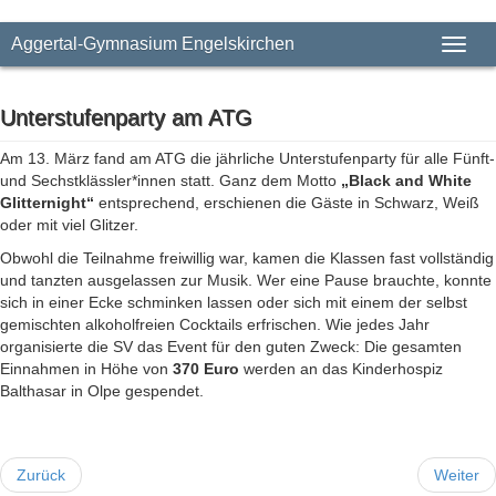
Aggertal-Gymnasium Engelskirchen
Toggl
naviga
Unterstufenparty am ATG
Am 13. März fand am ATG die jährliche Unterstufenparty für alle Fünft-
und Sechstklässler*innen statt. Ganz dem Motto
„Black and White
Glitternight“
entsprechend, erschienen die Gäste in Schwarz, Weiß
oder mit viel Glitzer.
Obwohl die Teilnahme freiwillig war, kamen die Klassen fast vollständig
und tanzten ausgelassen zur Musik. Wer eine Pause brauchte, konnte
sich in einer Ecke schminken lassen oder sich mit einem der selbst
gemischten alkoholfreien Cocktails erfrischen. Wie jedes Jahr
organisierte die SV das Event für den guten Zweck: Die gesamten
Einnahmen in Höhe von
370 Euro
werden an das Kinderhospiz
Balthasar in Olpe gespendet.
Zurück
Weiter