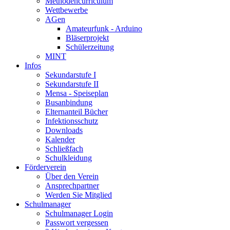
Methodencurriculum
Wettbewerbe
AGen
Amateurfunk - Arduino
Bläserprojekt
Schülerzeitung
MINT
Infos
Sekundarstufe I
Sekundarstufe II
Mensa - Speiseplan
Busanbindung
Elternanteil Bücher
Infektionsschutz
Downloads
Kalender
Schließfach
Schulkleidung
Förderverein
Über den Verein
Ansprechpartner
Werden Sie Mitglied
Schulmanager
Schulmanager Login
Passwort vergessen