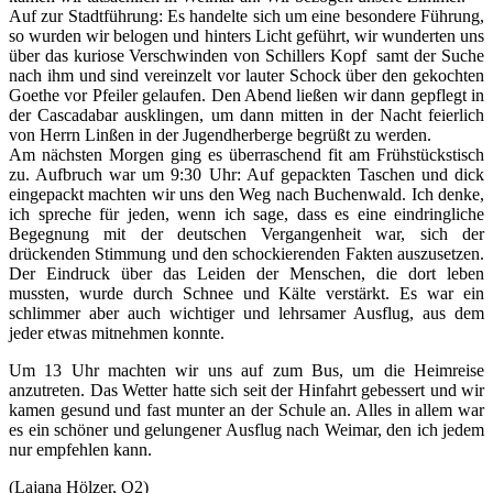
Auf zur Stadtführung: Es handelte sich um eine besondere Führung,
so wurden wir belogen und hinters Licht geführt, wir wunderten uns
über das kuriose Verschwinden von Schillers Kopf
samt der Suche
nach ihm und sind vereinzelt vor lauter Schock über den gekochten
Goethe vor Pfeiler gelaufen. Den Abend ließen wir dann gepflegt in
der Cascadabar ausklingen, um dann mitten in der Nacht feierlich
von Herrn Linßen in der Jugendherberge begrüßt zu werden.
Am nächsten Morgen ging es überraschend fit am Frühstückstisch
zu. Aufbruch war um 9:30 Uhr: Auf gepackten Taschen und dick
eingepackt machten wir uns den Weg nach Buchenwald. Ich denke,
ich spreche für jeden, wenn ich sage, dass es eine eindringliche
Begegnung mit der deutschen Vergangenheit war, sich der
drückenden Stimmung und den schockierenden Fakten auszusetzen.
Der Eindruck über das Leiden der Menschen, die dort leben
mussten, wurde durch Schnee und Kälte verstärkt. Es war ein
schlimmer aber auch wichtiger und lehrsamer Ausflug, aus dem
jeder etwas mitnehmen konnte.
Um 13 Uhr machten wir uns auf zum Bus, um die Heimreise
anzutreten. Das Wetter hatte sich seit der Hinfahrt gebessert und wir
kamen gesund und fast munter an der Schule an. Alles in allem war
es ein schöner und gelungener Ausflug nach Weimar, den ich jedem
nur empfehlen kann.
(Lajana Hölzer, Q2)