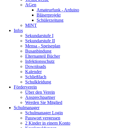
AGen
Amateurfunk - Arduino
Bläserprojekt
Schülerzeitung
MINT
Infos
Sekundarstufe I
Sekundarstufe II
Mensa - Speiseplan
Busanbindung
Elternanteil Bücher
Infektionsschutz
Downloads
Kalender
Schließfach
Schulkleidung
Förderverein
Über den Verein
Ansprechpartner
Werden Sie Mitglied
Schulmanager
Schulmanager Login
Passwort vergessen
2 Kinder in einem Konto