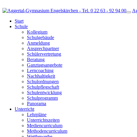
Ag
Togg
Start
Schule
Kollegium
Schulgebäude
Anmeldung
Ansprechpartner
Schülervertretung
Beratung
Ganztagsangebote
Lerncoaching
Nachhaltigkeit
Schulordnungen
Schulpflegschaft
Schulentwicklung
Schulprogramm
Panorama
Unterricht
Lehrpläne
Unterrichtszeiten
Mediencurriculum
Methodencurriculum
Wettbewerbe