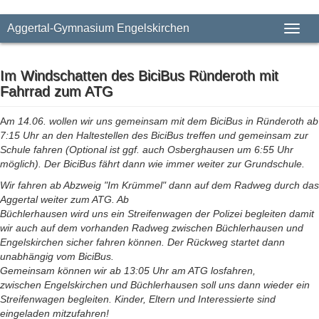
Aggertal-Gymnasium Engelskirchen
Toggl
naviga
Im Windschatten des BiciBus Ründeroth mit
Fahrrad zum ATG
A
m 14.06. wollen wir uns gemeinsam mit dem BiciBus in Ründeroth ab
7:15 Uhr an den
Haltestellen des BiciBus treffen und gemeinsam zur
Schule fahren
(Optional ist ggf. auch Osberghausen um 6:55 Uhr
möglich). Der BiciBus
fährt dann wie immer weiter zur Grundschule.
Wir fahren ab Abzweig "Im
Krümmel" dann auf dem Radweg durch das
Aggertal weiter zum ATG. Ab
Büchlerhausen wird uns ein Streifenwagen der Polizei begleiten damit
wir
auch auf dem vorhanden Radweg zwischen Büchlerhausen und
Engelskirchen
sicher fahren können. Der Rückweg startet dann
unabhängig vom BiciBus.
Gemeinsam können wir ab 13:05 Uhr am ATG losfahren,
zwischen
Engelskirchen und Büchlerhausen soll uns dann wieder ein
Streifenwagen
begleiten. Kinder, Eltern und Interessierte sind
eingeladen mitzufahren!