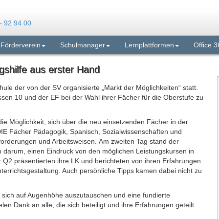
Förderverein
Schulmanager
Lernplattformen
Office 3
gshilfe aus erster Hand
le der von der SV organisierte „Markt der Möglichkeiten“ statt.
ssen 10 und der EF bei der Wahl ihrer Fächer für die Oberstufe zu
ie Möglichkeit, sich über die neu einsetzenden Fächer in der
 DIE Fächer Pädagogik, Spanisch, Sozialwissenschaften und
nforderungen und Arbeitsweisen. Am zweiten Tag stand der
lem darum, einen Eindruck von den möglichen Leistungskursen in
 Q2 präsentierten ihre LK und berichteten von ihren Erfahrungen
rrichtsgestaltung. Auch persönliche Tipps kamen dabei nicht zu
t, sich auf Augenhöhe auszutauschen und eine fundierte
len Dank an alle, die sich beteiligt und ihre Erfahrungen geteilt