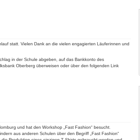
auf statt. Vielen Dank an die vielen engagierten Läuferinnen und
hlag in der Schule abgeben, auf das Bankkonto des
lksbank Oberberg überweisen oder über den folgenden Link
Homburg und hat den Workshop „Fast Fashion“ besucht.
Kindern aus anderen Schulen über den Begriff „Fast Fashion“
r die Produktion eines einzigen T-Shirts gebraucht werden und