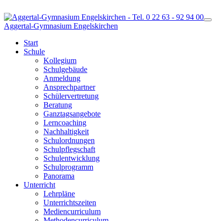
Togg
Aggertal-Gymnasium Engelskirchen
Start
Schule
Kollegium
Schulgebäude
Anmeldung
Ansprechpartner
Schülervertretung
Beratung
Ganztagsangebote
Lerncoaching
Nachhaltigkeit
Schulordnungen
Schulpflegschaft
Schulentwicklung
Schulprogramm
Panorama
Unterricht
Lehrpläne
Unterrichtszeiten
Mediencurriculum
Methodencurriculum