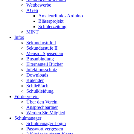
Wettbewerbe
AGen
Amateurfunk - Arduino
Bläserprojekt
Schülerzeitung
MINT
Infos
Sekundarstufe I
Sekundarstufe II
Mensa - Speiseplan
Busanbindung
Elternanteil Bücher
Infektionsschutz
Downloads
Kalender
Schließfach
Schulkleidung
Förderverein
Über den Verein
Ansprechpartner
Werden Sie Mitglied
Schulmanager
Schulmanager Login
Passwort vergessen