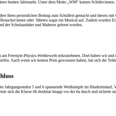
 einen bunten Jahrmarkt. Unter dem Motto „WM“ kamen Schüler:innen, 
er ihren persönlichen Beitrag zum Schulfest gemacht und diesen mit vie
sucher:innen oder führten sogar ein Musical auf. Zudem wurden Ergeb
d der Schulsanitäter und Malteser gelernt werden.
am Freestyle-Physics-Wettbewerb teilzunehmen. Dort haben wir und ei
ürfen. Auch wenn wir keinen Preis gewonnen haben, hat sich die Teiln
hluss
 der Jahrgangsstufen 5 und 6 spannende Wettkämpfe im Hindernislauf, V
te sich die Klasse 6b denkbar knapp vor der 6a durch und sicherte sich