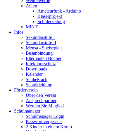
Wettbewerbe
AGen
Amateurfunk - Arduino
Bläserprojekt
Schülerzeitung
MINT
Infos
Sekundarstufe I
Sekundarstufe II
Mensa - Speiseplan
Busanbindung
Elternanteil Bücher
Infektionsschutz
Downloads
Kalender
Schließfach
Schulkleidung
Förderverein
Über den Verein
Ansprechpartner
Werden Sie Mitglied
Schulmanager
Schulmanager Login
Passwort vergessen
2 Kinder in einem Konto