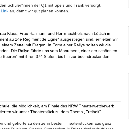
den Schüler*innen der Q1 mit Speis und Trank versorgt.
n
Link
an, damit wir gut planen können.
Frau Klaes, Frau Hallmann und Herrn Eichholz nach Lüttich in
ent au 14e Régiment de Ligne“ ausgestiegen sind, erhielten wir
inem Zettel mit Fragen. In Form einer Rallye sollten wir die
unden. Die Rallye führte uns vom Monument, einer der schönsten
 Bueren“ mit ihren 374 Stufen, bis hin zur beeindruckenden
 Schule, die Möglichkeit, am Finale des NRW Theaterwettbewerb
tierten wir unser Theaterstück zu dem Thema „Freiheit".
rden und gehörte zu den zehn besten Theaterstücken aus ganz