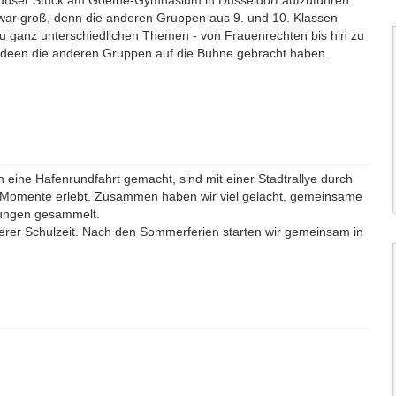
, unser Stück am Goethe-Gymnasium in Düsseldorf aufzuführen.
 war groß, denn die anderen Gruppen aus 9. und 10. Klassen
zu ganz unterschiedlichen Themen - von Frauenrechten bis hin zu
 Ideen die anderen Gruppen auf die Bühne gebracht haben.
eine Hafenrundfahrt gemacht, sind mit einer Stadtrallye durch
 Momente erlebt. Zusammen haben wir viel gelacht, gemeinsame
rungen gesammelt.
nserer Schulzeit. Nach den Sommerferien starten wir gemeinsam in