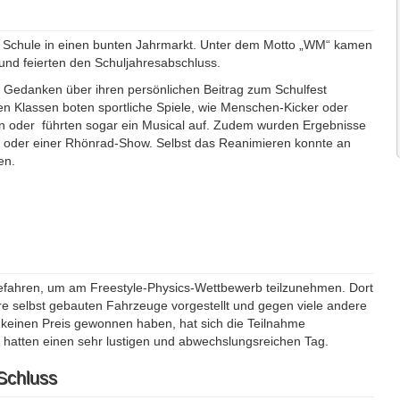
re Schule in einen bunten Jahrmarkt. Unter dem Motto „WM“ kamen
nd feierten den Schuljahresabschluss.
d Gedanken über ihren persönlichen Beitrag zum Schulfest
nen Klassen boten sportliche Spiele, wie Menschen-Kicker oder
n oder führten sogar ein Musical auf. Zudem wurden Ergebnisse
ung oder einer Rhönrad-Show. Selbst das Reanimieren konnte an
en.
efahren, um am Freestyle-Physics-Wettbewerb teilzunehmen. Dort
e selbst gebauten Fahrzeuge vorgestellt und gegen viele andere
keinen Preis gewonnen haben, hat sich die Teilnahme
d hatten einen sehr lustigen und abwechslungsreichen Tag.
Schluss